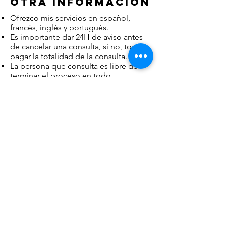
Otra información
Ofrezco mis servicios en español,
francés, inglés y portugués.
Es importante dar 24H de aviso antes
de cancelar una consulta, si no, tocará
pagar la totalidad de la consulta.
La persona que consulta es libre de
terminar el proceso en todo
momento.
Para qué
consultar:
Deseo sexual
Dolor antes o despues de las
relations sexuales
Eyaculación precoz y disfuncción
erectil
Compulsión sexual
Dependencia a la pornografía
Problemas relationales o de
pareja (infidelidad, intimidad,